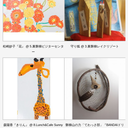
松崎妙子『花』 @ 5.裏磐梯ビジターセンタ
守り狐 @ 3.裏磐梯レイクリゾート
ー
森陽香『きりん』 @ 8.Lunch&Cafe Sunny
磐梯山の力「てわっさ部」『BANDAIドリ