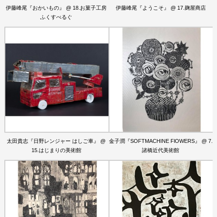
伊藤峰尾『おかいもの』 @ 18.お菓子工房
伊藤峰尾『ようこそ』 @ 17.麹屋商店
ふくすべるぐ
太田貴志『日野レンジャー はしご車』 @
金子潤『SOFTMACHINE FlOWERS』 @ 7.
15.はじまりの美術館
諸橋近代美術館