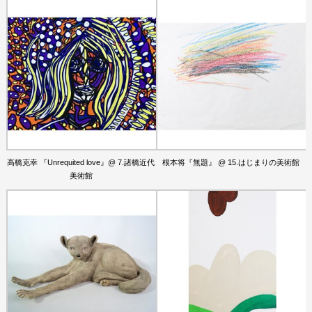
高橋克幸 『Unrequited love』@ 7.諸橋近代
根本将『無題』 @ 15.はじまりの美術館
美術館