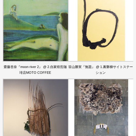
齋藤杏奈『moon river 2』 @ 2.自家焙煎珈
笹山勝実『無題』 @ 1.裏磐梯サイトステー
琲店MOTO COFFEE
ション