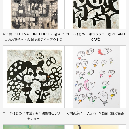
金子潤『SOFTMACHINE HOUSE』 @ 4.ヒ
コーチはじめ 『キララララ』@ 21.TARO
ロのお菓子屋さん 剣ヶ峯テイクアウト店
CAFÉ
コーチはじめ 『求愛』@ 5.裏磐梯ビジター
小林紀美子 『人』@ 19.猪苗代観光協会
センター