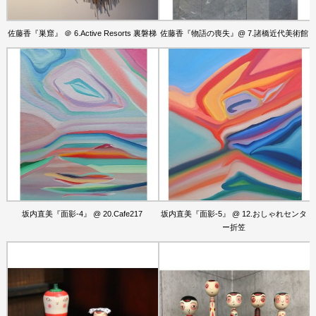
佐藤香『巣窟』 ＠ 6.Active Resorts 裏磐梯
佐藤香『物語の喪失』@ 7.諸橋近代美術館
坂内直美『面影-4』 @ 20.Cafe217
坂内直美『面影-5』 @ 12.おしゃれセンタ
ー折笠