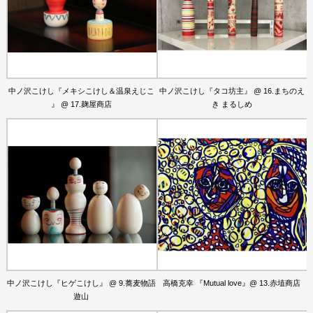
中ノ沢こけし『メキシこけし＆温泉えじこ
中ノ沢こけし『タコ坊主』 @ 16.まちのえ
』 @ 17.麹屋商店
き まるしめ
中ノ沢こけし『ヒゲこけし』 @ 9.蕎麦物語
高橋克幸 『Mutual love』@ 13.赤埴商店
遊山