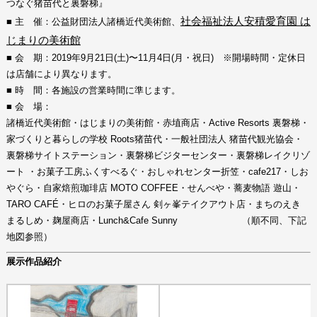
つなぐ猪苗代と裏磐梯』
社会福祉法人安積愛育園 は
■ 主 催：公益財団法人諸橋近代美術館、
じまりの美術館
■ 会 期：2019年9月21日(土)〜11月4日(月・祝日) ※開場時間・定休日
は店舗により異なります。
■ 時 間：各施設の営業時間に準じます。
■ 会 場：
諸橋近代美術館・はじまりの美術館・赤埴商店・Active Resorts 裏磐梯・
家づくりと暮らしの学校 Roots猪苗代・一般社団法人 猪苗代観光協会・
裏磐梯サイトステーション・裏磐梯ビジターセンター・裏磐梯レイクリゾ
ート ・お菓子工房ふくすべるぐ・おしゃれセンター折笠・cafe217・しお
やぐら・自家焙煎珈琲店 MOTO COFFEE・せんべや・蕎麦物語 遊山・
TARO CAFÉ・ヒロのお菓子屋さん 剣ヶ峯テイクアウト店・まちのえき
まるしめ・麹屋商店・Lunch&Cafe Sunny （順不同、下記
地図参照）
展示作品紹介