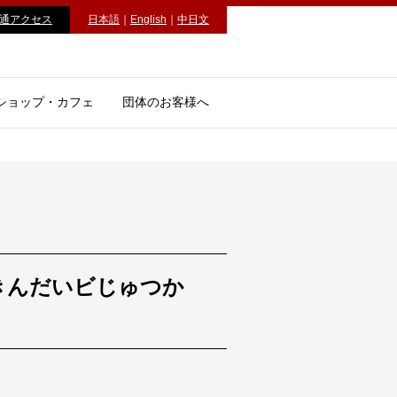
通アクセス
日本語
｜
English
｜
中日文
ショップ・カフェ
団体のお客様へ
きんだいビじゅつか