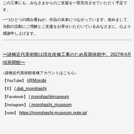
この工事にも、みなさまからのご支援を一部充当させていただく予定で
す。
一つひとつの積み重ねが、作品の未来につながっています。改めまして、
当館の活動にご理解とご支援をお寄せいただいているみなさまに、心より
感謝申し上げます。
〜諸橋近代美術館は現在改修工事のため長期休館中。2027年4月
頃再開館〜
↓諸橋近代美術館各種アカウントはこちら↓
/‪@Morobi‬
【YouTube】
/ dali_morohashi
【X】
/ morohashimuseum
【Facebook】
/ morohashi_museum
【Instagram】
https://morohashi-museum.note.jp/
【note】