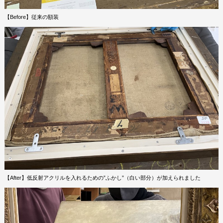
【Before】従来の額装
【After】低反射アクリルを入れるための”ふかし”（白い部分）が加えられました